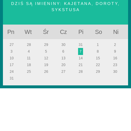
DZIŚ SĄ IMIENINY:
KAJETANA, DOROTY,
SYKSTUSA
Pn
Wt
Śr
Cz
Pi
So
Ni
27
28
29
30
31
1
2
3
4
5
6
7
8
9
10
11
12
13
14
15
16
17
18
19
20
21
22
23
24
25
26
27
28
29
30
31