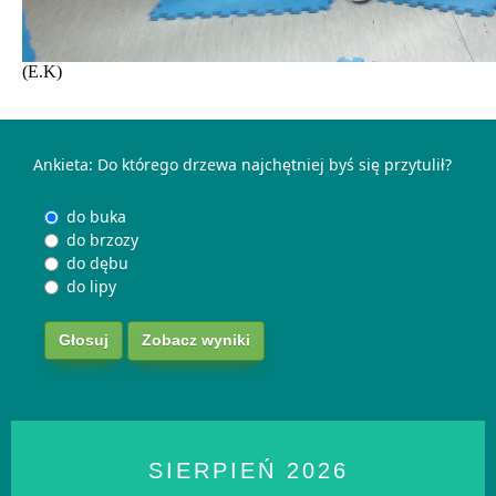
(E.K)
Ankieta: Do którego drzewa najchętniej byś się przytulił?
do buka
do brzozy
do dębu
do lipy
Zobacz wyniki
SIERPIEŃ
2026